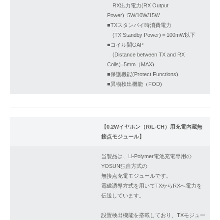
​RX出力電力(RX Output
Power)=5W/10W/15W
​■TXスタンバイ時消費電力
(TX Standby Power)＝100mW以下
​■コイル間GAP
(Distance between TX and RX
Coils)=5mm（MAX)
​■保護機能(Protect Functions)
​■異物検出機能（FOD)
【0.2Wイヤホン（R/L-CH）用充電内蔵無
接点モジュール】
当製品は、Li-Polymer電池充電専用の
YOSUN独自方式の
無接点充電モジュールです。
電磁誘導方式を用いてTXからRXへ電力を
伝送しています。
設置検出機能を搭載しており、TXモジュー