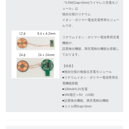
『0.5W(Gap=3mm)ワイヤレス充電モジ
ュール』は
独自仕様のリチウム
イオン・ポリマー電池充電専用モジュー
ルです。
リチウムイオン・ポリマー電池専用充電
機能や、
設置検出機能、満充電検出機能を搭載し
ております。
【特長】
■独自仕様の無接点充電モジュール
■リチウムイオン・ポリマー電池専用充
電機能搭載
■100mA/4.2V充電
■VIN電圧＝5V （USB)
■設置検出機能、満充電検出機能
■コイル間Gap=3mm