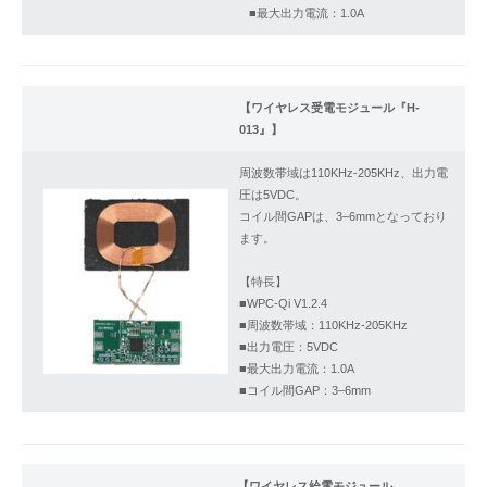
■最大出力電流：1.0A
【ワイヤレス受電モジュール『H-
013』】
周波数帯域は110KHz-205KHz、出力電
圧は5VDC。
コイル間GAPは、3–6mmとなっており
ます。
【特長】
■WPC-Qi V1.2.4
■周波数帯域：110KHz-205KHz
■出力電圧：5VDC
■最大出力電流：1.0A
■コイル間GAP：3–6mm
【ワイヤレス給電モジュール