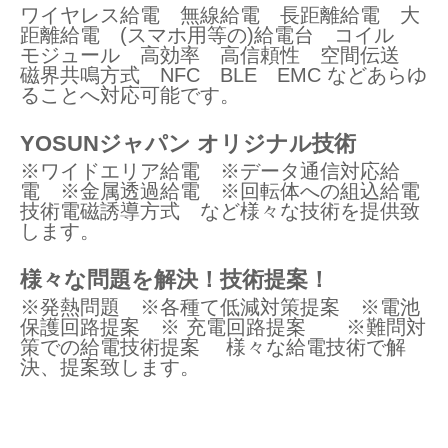
ワイヤレス給電 無線給電 長距離給電 大
距離給電 (スマホ用等の)給電台 コイル
モジュール 高効率 高信頼性 空間伝送
磁界共鳴方式 NFC BLE EMC などあらゆ
ることへ対応可能です。
YOSUNジャパン オリジナル技術
※ワイドエリア給電 ※データ通信対応給
電 ※金属透過給電 ※回転体への組込給電
技術電磁誘導方式 など様々な技術を提供致
します。
様々な問題を解決！技術提案！
※発熱問題 ※各種て低減対策提案 ※電池
保護回路提案 ※ 充電回路提案 ※難問対
策での給電技術提案 様々な給電技術で解
決、提案致します。