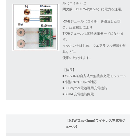
ル（コイル）は
間欠的（DUTY=約0.5%）に電力を送電。
RXモジュール（コイル）を設置した場
合、設置検出により
TXモジュールは常時送電モードになりま
す。
イヤホンをはじめ、ウエアラブル機器や玩
具などに
使用いただけます。
【特長】
■YOSUN独自方式の無接点充電モジュール
■小型RXコイル7φ対応
■Li-Polymer電池専用充電機能
■60mA 充電機能内蔵
【0.5W(Gap=3mm)ワイヤレス充電モジ
ュール】