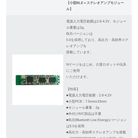
【小型BLE＋ステレオアンプモジュー
ル】
電源入力電圧範囲は2.8-4.2V、モジュー
ル重量は2g。
BLEバージョンは
5.0を採用しており、高出力・高効率ステ
レオアンプを
搭載しています。
Nゲージをはじめ、介護ロボットや玩具
にご使用
いただけます。
【特長】
■電源入力電圧範囲：2.8-4.2V
■小型PCB：7.5mmx33mm
■モジュール重量：2g
■外付けR/C部品は不要
■BLE(Bluetooth Low Energy)バージョン
は5.0を採用
■高出力・高効率ステレオアンプを搭載