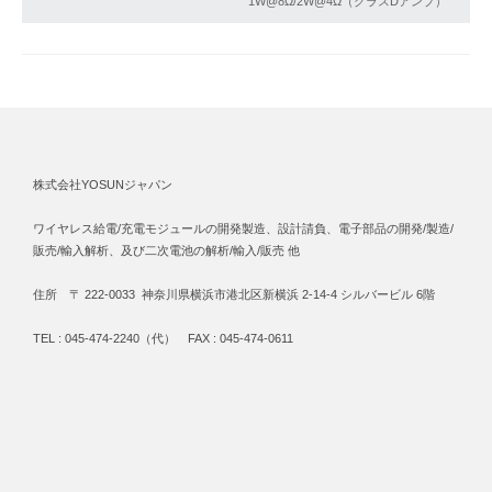
1W@8Ω/2W@4Ω（クラスDアンプ）
株式会社YOSUNジャパン
ワイヤレス給電/充電モジュールの開発製造、設計請負、電子部品の開発/製造/
販売/輸入解析、及び二次電池の解析/輸入/販売 他
住所 〒 222-0033 神奈川県横浜市港北区新横浜 2-14-4 シルバービル 6階
TEL : 045-474-2240（代） FAX : 045-474-0611