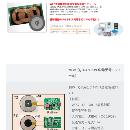
NEW【Qi1.3 １５W 送電/受電モジュ
ール】
15W Qi(Ver1.3)ﾜｲﾔﾚｽ送電/受電ﾓｼﾞ
ｭｰﾙ
【特長】
・WPC Qi Ver1.3規格対応
・EPP/BPP対応
・入力電圧 USB-C（QC3/PD2）
・伝送電力＝最大15W
・セキュリティ機能対応