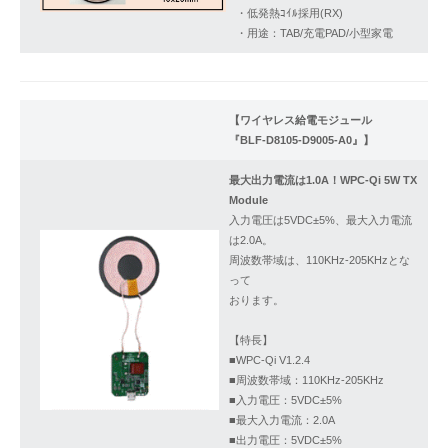
・低発熱ｺｲﾙ採用(RX)
・用途：TAB/充電PAD/小型家電
【ワイヤレス給電モジュール
『BLF-D8105-D9005-A0』】
最大出力電流は1.0A！WPC-Qi 5W TX
Module
入力電圧は5VDC±5%、最大入力電流
は2.0A。
周波数帯域は、110KHz-205KHzとな
って
おります。
【特長】
■WPC-Qi V1.2.4
■周波数帯域：110KHz-205KHz
■入力電圧：5VDC±5%
■最大入力電流：2.0A
■出力電圧：5VDC±5%