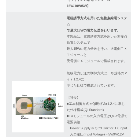
15W/10W/5W】
電磁誘導方式を用いた無接点給電システ
ム
で最大15Wの電力伝送を行います。
本製品は、電磁誘導方式を用いた無接点
給電システムで
最大15Wの電力伝送を行い、送電側ＴＸ
モジュールと
受電側ＲＸモジュールで構成されます。
無線電力伝送の制御方式は、Ｑi規格のＶ
ｅｒ1.2.4に
準じた仕様で構成されています。
【特長】
​■基本制御方式＝Qi規格Ver1.2.4に準じ
た仕様構成(Qi Standard）
​■TXモジュールの入力電圧はQC3電源で
電源供給
​ Power Supply is QC3 Unit for TX Input.
​ 入力電圧(Input Voltage)＝5V/9V/12V